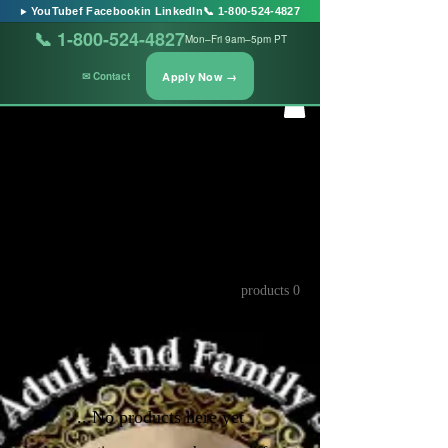
▶ YouTube
f Facebook
in LinkedIn
📞 1-800-524-4827
📞 1-800-524-4827
Mon–Fri 9am–5pm PT
Apply Now →
✉ Contact
Home
ځانګړی شوی
ځانګړی شوی
0 products
No products here yet...