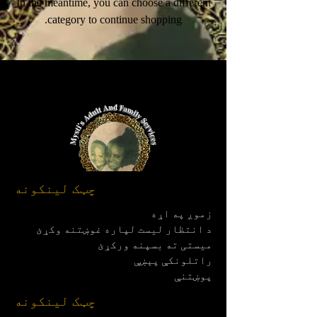
In the meantime, you can choose a different
category to continue shopping.
چټک لینکونه
زموږ په اړه
د انتظار لیست لپاره غوښتنه وکړئ
میستی ته بسپنه ورکړئ
راتلونکې پېښې
پوښتنې
چټک لینکونه