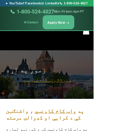
▶ YouTube
f Facebook
in LinkedIn
📞 1-800-524-4827
📞 1-800-524-4827
Mon–Fri 9am–5pm PT
Apply Now →
✉ Contact
زموږ په اړه
کور >> واټ کام کاونټي
په
واټ کام کاونټي
، واشنګټن
کې د کرایې او کډوالۍ مرسته
په واټ کام کاونټي کې د کورنیو لپاره