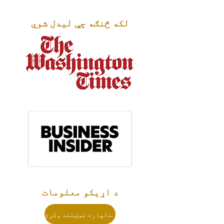
لکه څنګه چې لیدل شوي
د اړیکو معلومات
د خدماتو لپاره غوښتنه وکړئ