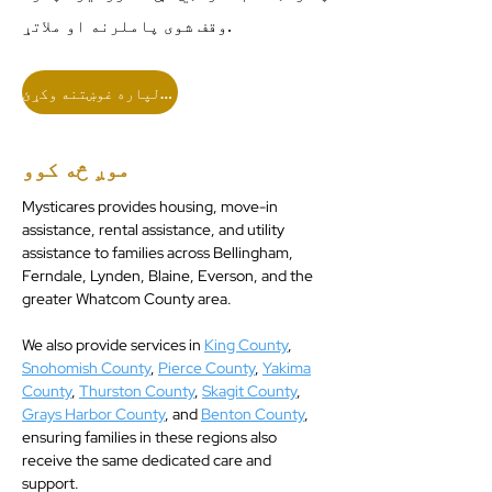
وقف شوی پاملرنه او ملاتړ.
د خدماتو لپاره غوښتنه وکړئ
موږ څه کوو
Mysticares provides housing, move-in
assistance, rental assistance, and utility
assistance to families across Bellingham,
Ferndale, Lynden, Blaine, Everson, and the
greater Whatcom County area.
We also provide services in
King County
,
Snohomish County
,
Pierce County
,
Yakima
County
,
Thurston County
,
Skagit County
,
Grays Harbor County
, and
Benton County
,
ensuring families in these regions also
receive the same dedicated care and
support.