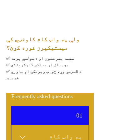
help@mysticares.org
(800) 524-4827
ولې په واټ کام کاونټي کې
میستیکیرز غوره کړئ؟
✅ سیمه ییز شتون او د ټولنې پوهه
✅ مهربان او مسلکي کارکوونکي
✅ د لاسرسي وړ، ځواب ویونکي او باوري
خدمات
Frequently asked questions
01
په واټ کام