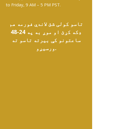
to Friday, 9 AM – 5 PM PST.
تاسو کولی شئ لاندې فورمه هم
ډکه کړئ او موږ به په 24-48
ساعتونو کې بیرته تاسو ته
ورسیږو.