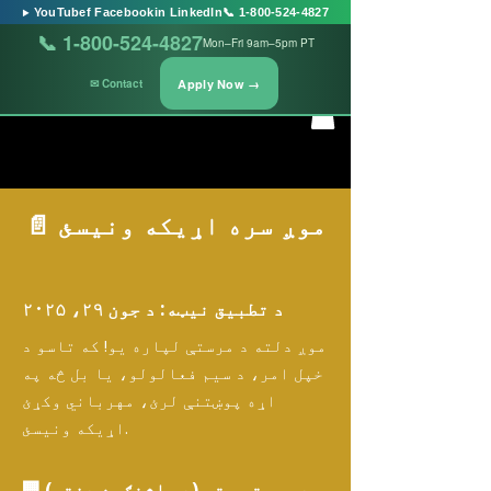
▶ YouTube
f Facebook
in LinkedIn
📞 1-800-524-4827
📞 1-800-524-4827
Mon–Fri 9am–5pm PT
Apply Now →
✉ Contact
📄 موږ سره اړیکه ونیسئ
د تطبیق نیټه: د جون ۲۹، ۲۰۲۵
موږ دلته د مرستې لپاره یو! که تاسو د
خپل امر، د سیم فعالولو، یا بل څه په
اړه پوښتنې لرئ، مهرباني وکړئ
اړیکه ونیسئ.
🏢 د پوستي پته (د واشنګټن دفتر)