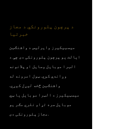
د پرچون پلورونکي د مجاز
خبرتیا
میسټیکیرز وایرلیس د واشنګټن
ایالت یو پرچون پلورونکی دی چې د
الټرا موبایل وسایل او پلانونه
وړاندې کوي. ټول امرونه له
واشنګټن څخه لیږل کیږي.
میسټیکیرز د الټرا موبایل یا ټي
موبایل سره تړاو نلري مګر یو
مجاز پلورونکی دی.