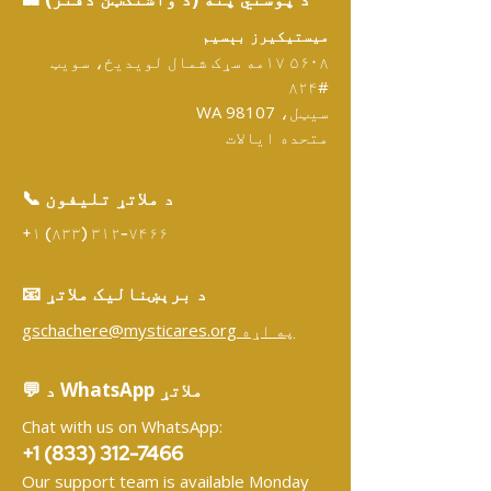
میستیکیرز بېسیم
۵۶۰۸ ۱۷مه سړک شمال لویدیځ، سویټ
#۸۲۴
سیټل، WA 98107
متحده ایالات
📞 د ملاتړ تلیفون
+۱ (۸۳۳) ۳۱۲-۷۴۶۶
📧 د برېښنالیک ملاتړ
gschachere@mysticares.org په اړه
💬 د WhatsApp ملاتړ
Chat with us on WhatsApp:
+1 (833) 312-7466
Our support team is available Monday