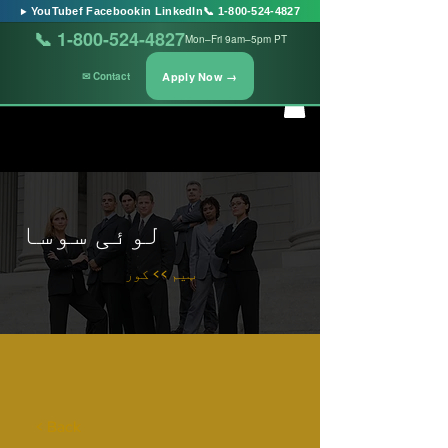
▶ YouTube
f Facebook
in LinkedIn
📞 1-800-524-4827
📞 1-800-524-4827
Mon–Fri 9am–5pm PT
Apply Now →
✉ Contact
لوئی سوسا
ټیم >> کور
< Back