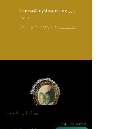
lsousa@mysticares.org ویب
پاڼه
۱۸۰۰-۵۲۴-۴۸۲۷ ایکسټینشن ۲۰۳
چټک لینکونه
زموږ په اړه
د انتظار لیست لپاره غوښتنه وکړئ