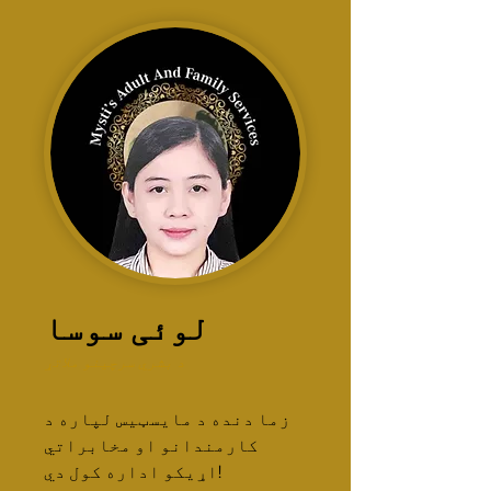
لوئی سوسا
د بشري سرچینو ملاتړ
زما دنده د مایسټیس لپاره د
کارمندانو او مخابراتي
اړیکو اداره کول دي!