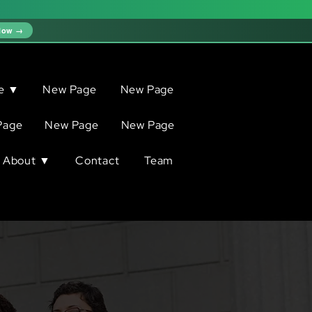
Now →
ve ▼
New Page
New Page
Page
New Page
New Page
About ▼
Contact
Team