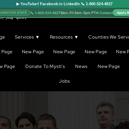
▶ YouTube
f Facebook
in LinkedIn
📞 1-800-524-4827
|
|
|
📞 1-800-524-4827
✉ Contact
Mon–Fri 9am–5pm PT
Apply 
SHINGTON STATE
0) 524-4827
ge
Services ▼
Resources ▼
Counties We Ser
 Page
New Page
New Page
New Page
New 
w Page
Donate To Mysti's
News
New Page
Jobs