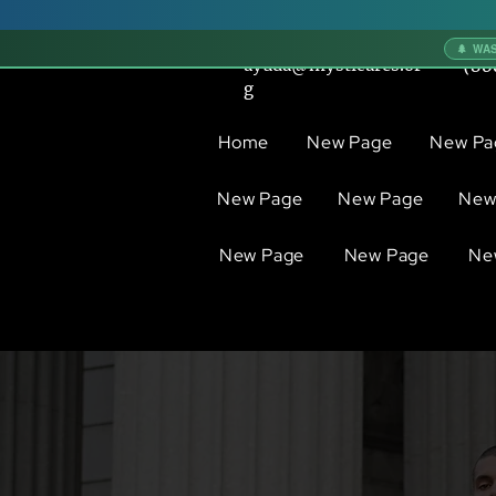
🌲 WA
ayuda@mysticares.or
(80
g
Home
New Page
New Pa
New Page
New Page
New
New Page
New Page
Ne