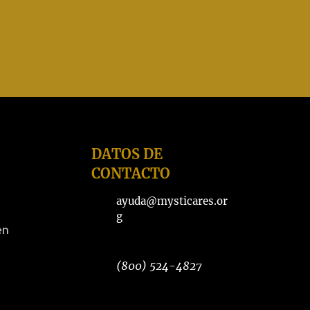
DATOS DE
CONTACTO
ayuda@mysticares.or
g
en
(800) 524-4827