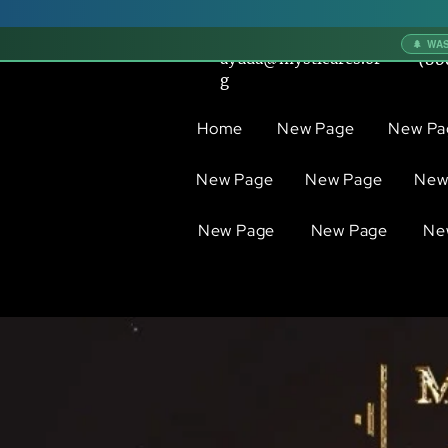
🌲 WA
ayuda@mysticares.or
(80
g
Home
New Page
New Pa
New Page
New Page
New
New Page
New Page
Ne