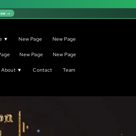
Now →
ve ▼
New Page
New Page
Page
New Page
New Page
About ▼
Contact
Team