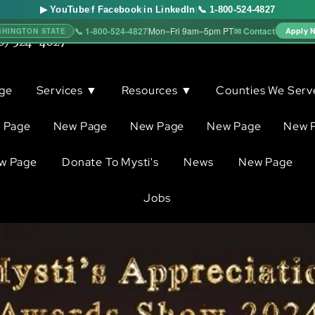
▶ YouTube
f Facebook
in LinkedIn
📞 1-800-524-4827
|
|
|
📞 1-800-524-4827
✉ Contact
Mon–Fri 9am–5pm PT
Apply 
SHINGTON STATE
0) 524-4827
ge
Services ▼
Resources ▼
Counties We Ser
 Page
New Page
New Page
New Page
New 
w Page
Donate To Mysti's
News
New Page
Jobs