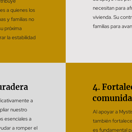
tribuye
necesitan para afro
es a quienes los
vivienda. Su con
as y familias no
familias para ava
su próxima
ar la estabilidad
uradera
4. Fortale
comunida
ficativamente a
liar nuestro
Al apoyar a Mystis
os esenciales a
también fortalec
udar a romper el
es fundamental p