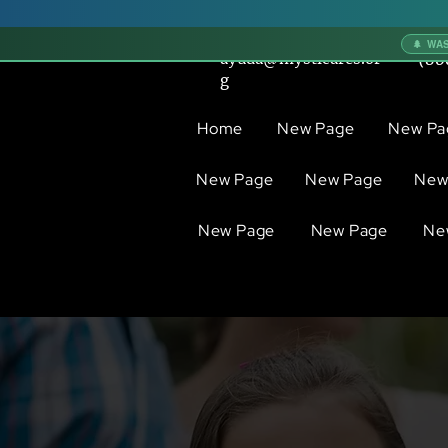
🌲 WA
ayuda@mysticares.or
(80
g
Home
New Page
New Pa
New Page
New Page
New
New Page
New Page
Ne