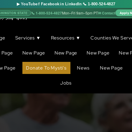
▶ YouTube
f Facebook
in LinkedIn
📞 1-800-524-4827
|
|
|
📞 1-800-524-4827
✉ Contact
Mon–Fri 9am–5pm PT
Apply 
SHINGTON STATE
0) 524-4827
ge
Services ▼
Resources ▼
Counties We Ser
 Page
New Page
New Page
New Page
New 
w Page
Donate To Mysti's
News
New Page
Jobs