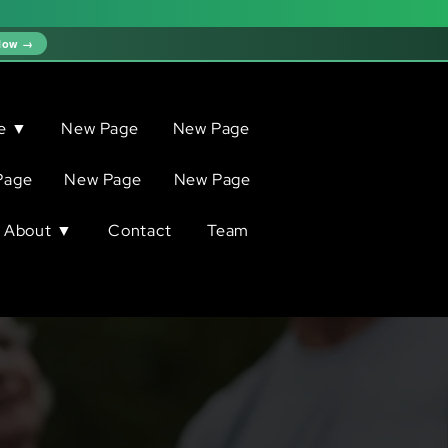
Now →
ve ▼
New Page
New Page
Page
New Page
New Page
About ▼
Contact
Team