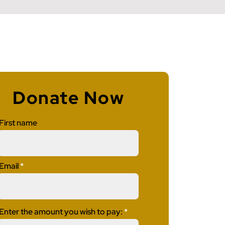
Donate Now
First name
Email
Enter the amount you wish to pay: