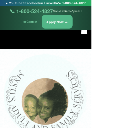
▶ YouTube
f Facebook
in LinkedIn
📞 1-800-524-4827
📞 1-800-524-4827
Mon–Fri 9am–5pm PT
Apply Now →
✉ Contact