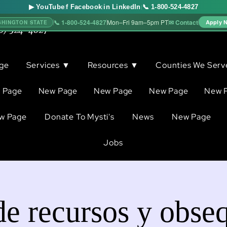
▶ YouTube
f Facebook
in LinkedIn
📞 1-800-524-4827
|
|
|
📞 1-800-524-4827
✉ Contact
Mon–Fri 9am–5pm PT
Apply 
SHINGTON STATE
0) 524-4827
ge
Services ▼
Resources ▼
Counties We Ser
 Page
New Page
New Page
New Page
New 
w Page
Donate To Mysti's
News
New Page
Jobs
de recursos y obse