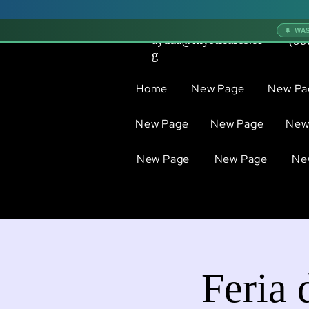
🌲 WA
ayuda@mysticares.or
(80
g
Home
New Page
New Pa
New Page
New Page
New
New Page
New Page
Ne
Feria 