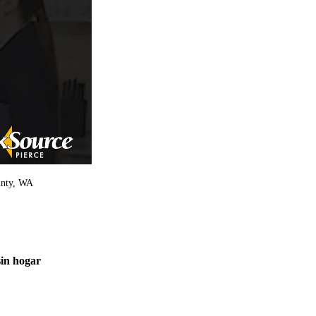
unty, WA
sin hogar