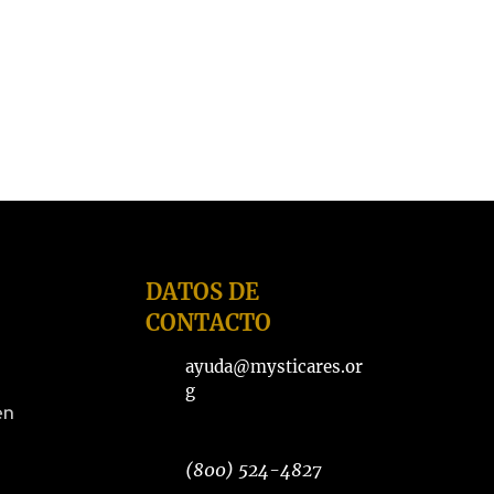
DATOS DE
CONTACTO
ayuda@mysticares.or
g
en
(800) 524-4827