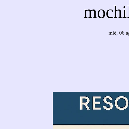
mochil
mié, 06 a