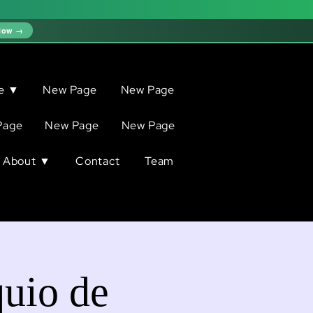
Now →
ve ▼
New Page
New Page
Page
New Page
New Page
About ▼
Contact
Team
quio de