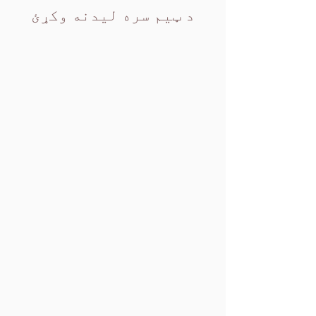
د ټیم سره لیدنه وکړئ