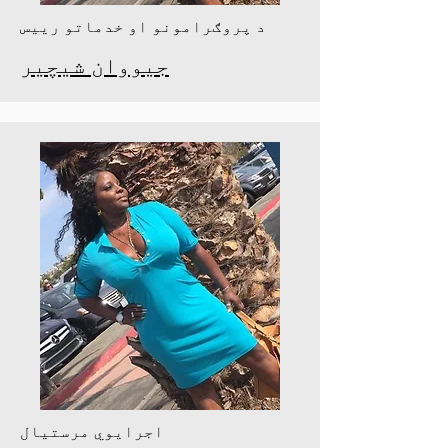
د پروګرامونو او خدماتو رییس
جیووان شیچیر
اجرایوي مرستیال