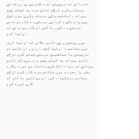
خدماتو ته سرچینو ته د لاسرسي په برخه کې
مرسته وکړو ترڅو تاسو سره په خپلو پښو
بیرته راستنیدو کې مرسته وکړي. موږ خپل
پیرودونکي د کرایې مرستې، د کارموندنې
مرستې، د کور مالتړ او کارموندنې ته
اړتیا لرو.
موږ پوهیږو چې تاسو ملاتړ ته اړتیا لرئ.
موږ ستاسو د اړتیا کچه ارزوو او تاسو ته
سرچینې یا مستقیمې مرستې چمتو کوو ترڅو
تاسو بیرته په خپلو پښو ودریږي. که تاسو
ټولنې ته بیا داخل شوي یاست، یو مور، پلار،
مشر یا مجرد، موږ ستاسو سره کار کوو ترڅو
ستاسو روغتیا د کور او ټولنیز مالتړ له
لارې لوړه کړو.