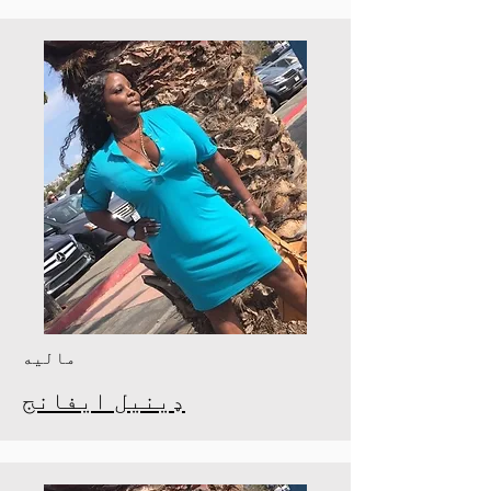
مالیه
ډینیل ایفانج