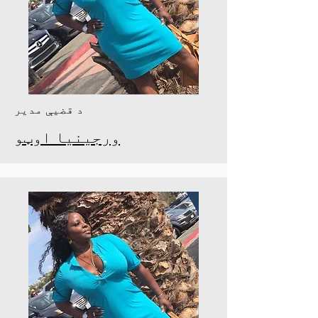
د قضیې مدیر
ورجینیا اوټو