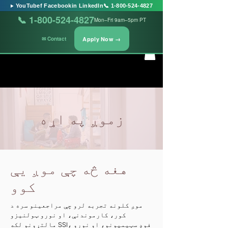
▶ YouTube
f Facebook
in LinkedIn
📞 1-800-524-4827
📞 1-800-524-4827
Mon–Fri 9am–5pm PT
Apply Now →
✉ Contact
زموږ په اړه
هغه څه چې موږ یې
کوو
موږ کلونه تجربه لرو چې مراجعینو سره د
کور، کارموندنې، او نورو ټولنیزو
مالتړونو لکه SSI، فوډ سټیمپونو، او نورو