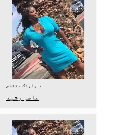
د بلینګ متخصص
عاصم رشید