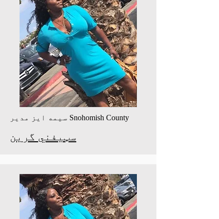
سیمه ایز مدیر Snohomish County
سټیفني گرین