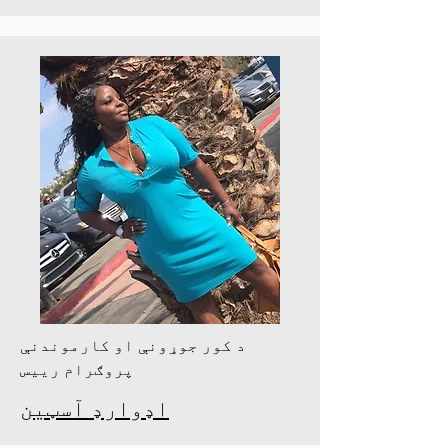
د کور جوړونې او کارموندنې
پروګرام رییس
اډوارډ آسټین