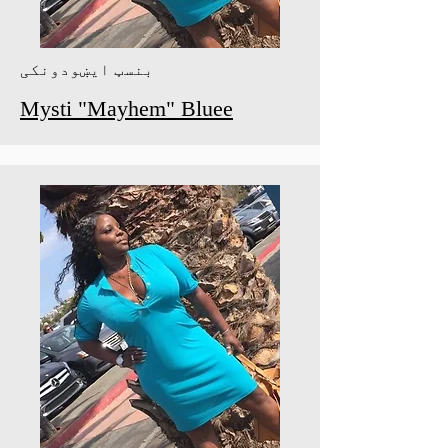
بنسټ ایښودونکی
Mysti "Mayhem" Bluee