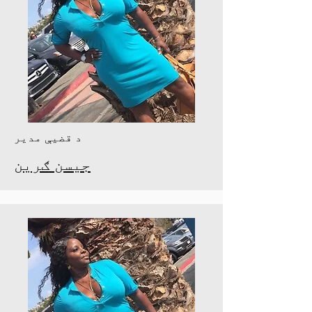
د قضیې مدیر
جیسن ګرین