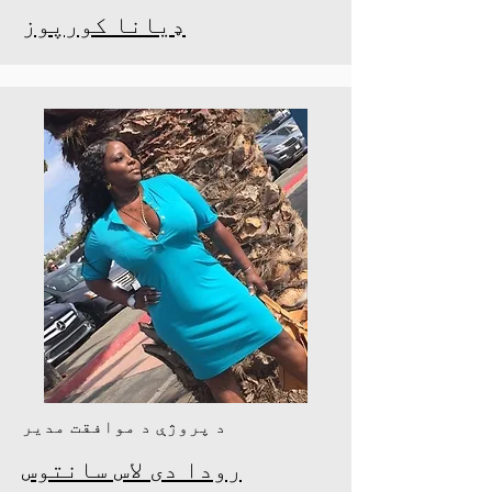
ډیانا کورپوز
د پروژې د موافقت مدیر
رودا دی لاس سانتوس