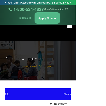
▶ YouTube
f Facebook
in LinkedIn
📞 1-800-524-4827
📞 1-800-524-4827
Mon–Fri 9am–5pm PT
Apply Now →
✉ Contact
زموږ په اړه
کور
>>
خبرونه
News
Resources