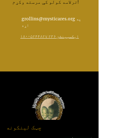
ترلاسه کولو کې مرسته وکړم!
grollins@mysticares.org په
اړه
۱۸۰۰۵۲۴۴۸۲۷ ایکسټینشن ۲۳۶
چټک لینکونه