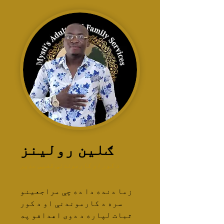
ګلین رولینز
د کور او کارموندنې قضیې مدیر
زما دنده دا ده چې مراجعینو
سره د کارموندنې او د کور
ثبات لپاره د دوی اهدافو په