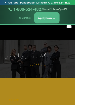
▶ YouTube
f Facebook
in LinkedIn
📞 1-800-524-4827
📞 1-800-524-4827
Mon–Fri 9am–5pm PT
Apply Now →
✉ Contact
ګلین رولینز
ټیم >> کور
< Back