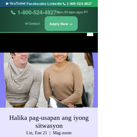
▶ YouTube
f Facebook
in LinkedIn
📞 1-800-524-4827
📞 1-800-524-4827
Mon–Fri 9am–5pm PT
Apply Now →
✉ Contact
Halika pag-usapan ang iyong
sitwasyon
Lin, Ene 21
  |  
Mag-zoom