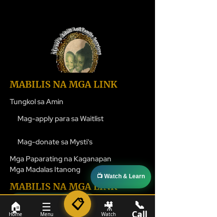
MABILIS NA MGA LINK
Tungkol sa Amin
Mag-apply para sa Waitlist
Mag-donate sa Mysti's
Mga Paparating na Kaganapan
Mga Madalas Itanong
📺 Watch & Learn
MABILIS NA MGA LINK
📋
📞
📞 1-800-524-4827
🏠
☰
🎥
Balita
Call
Mga Programa sa Kalusugan sa Online
Home
Menu
Watch