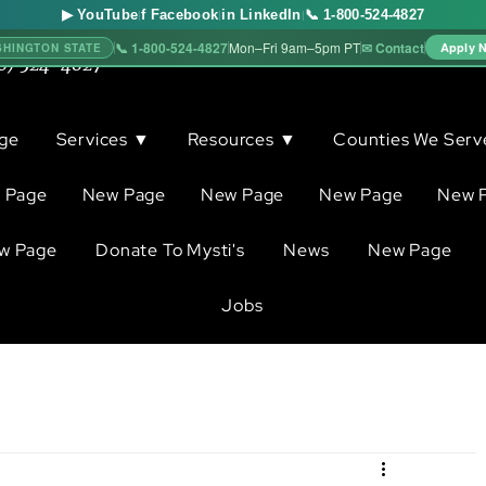
▶ YouTube
f Facebook
in LinkedIn
📞 1-800-524-4827
|
|
|
📞 1-800-524-4827
✉ Contact
Mon–Fri 9am–5pm PT
Apply 
SHINGTON STATE
0) 524-4827
ge
Services ▼
Resources ▼
Counties We Ser
 Page
New Page
New Page
New Page
New 
w Page
Donate To Mysti's
News
New Page
Jobs