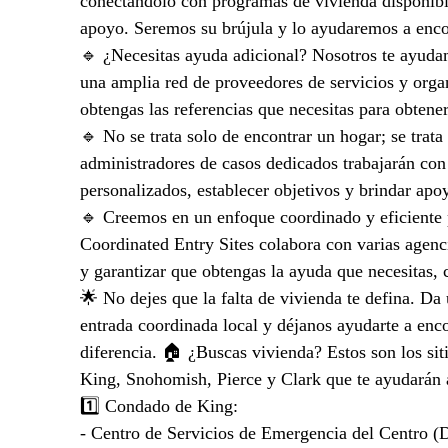
conectándolo con programas de vivienda disponibles
apoyo. Seremos su brújula y lo ayudaremos a enco
🔹 ¿Necesitas ayuda adicional? Nosotros te ayuda
una amplia red de proveedores de servicios y org
obtengas las referencias que necesitas para obtene
🔹 No se trata solo de encontrar un hogar; se trata
administradores de casos dedicados trabajarán con 
personalizados, establecer objetivos y brindar apoy
🔹 Creemos en un enfoque coordinado y eficiente p
Coordinated Entry Sites colabora con varias agencia
y garantizar que obtengas la ayuda que necesitas, 
🌟 No dejes que la falta de vivienda te defina. Da 
entrada coordinada local y déjanos ayudarte a enc
diferencia. 🏠 ¿Buscas vivienda? Estos son los sit
King, Snohomish, Pierce y Clark que te ayudarán a
1️⃣ Condado de King:
- Centro de Servicios de Emergencia del Centro 