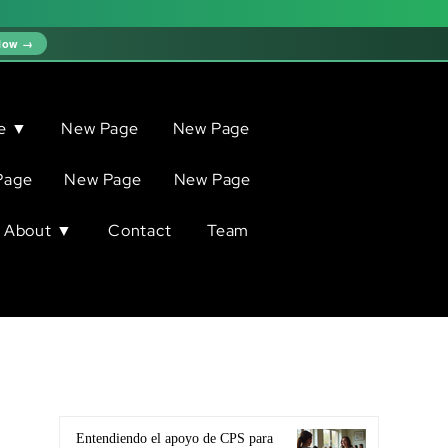
Now →
ve ▼
New Page
New Page
Page
New Page
New Page
About ▼
Contact
Team
Entendiendo el apoyo de CPS para