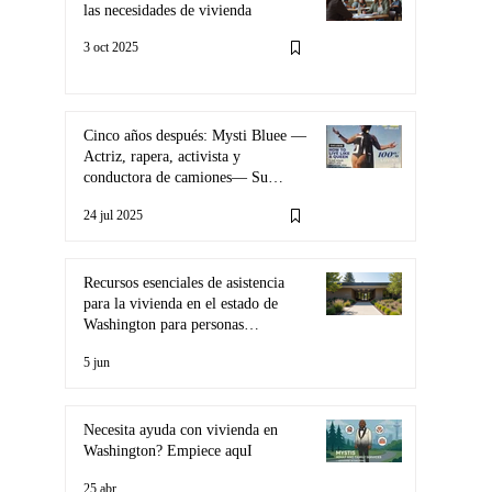
las necesidades de vivienda
3 oct 2025
Cinco años después: Mysti Bluee —
Actriz, rapera, activista y
conductora de camiones— Su
legado aún ilumina el camino,
24 jul 2025
incluso después de la oscuridad de
la COVID.
Recursos esenciales de asistencia
para la vivienda en el estado de
Washington para personas
necesitadas.
5 jun
Necesita ayuda con vivienda en
Washington? Empiece aquI
25 abr