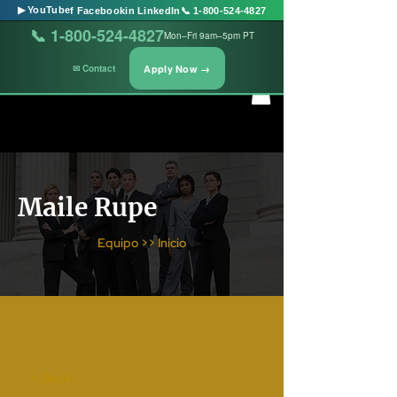
▶ YouTube
f Facebook
in LinkedIn
📞 1-800-524-4827
📞 1-800-524-4827
Mon–Fri 9am–5pm PT
Apply Now →
✉ Contact
Maile Rupe
Equipo >> Inicio
< Back