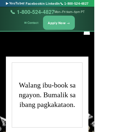
Washington
▶ YouTube
f Facebook
in LinkedIn
📞 1-800-524-4827
State
📞 1-800-524-4827
Mon–Fri 9am–5pm PT
Case
Management
Apply Now →
✉ Contact
&
Social
Services
Walang ibu-book sa
ngayon. Bumalik sa
ibang pagkakataon.