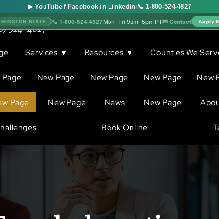
▶ YouTube
f Facebook
in LinkedIn
📞 1-800-524-4827
|
|
|
📞 1-800-524-4827
✉ Contact
Mon–Fri 9am–5pm PT
Apply 
SHINGTON STATE
0) 524-4827
ge
Services ▼
Resources ▼
Counties We Ser
 Page
New Page
New Page
New Page
New 
ew Page
New Page
News
New Page
Abo
hallenges
Book Online
T