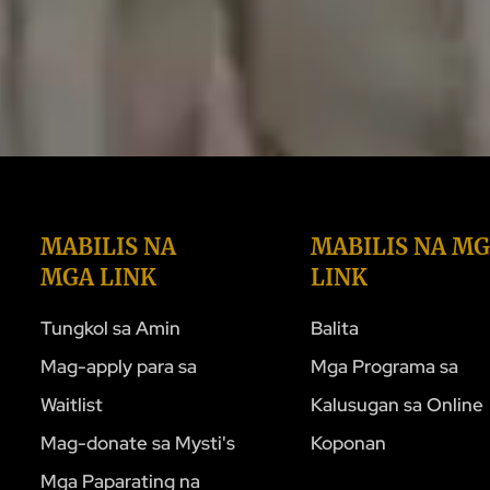
MABILIS NA
MABILIS NA M
MGA LINK
LINK
Tungkol sa Amin
Balita
Mag-apply para sa
Mga Programa sa
Waitlist
Kalusugan sa Online
Mag-donate sa Mysti's
Koponan
Mga Paparating na