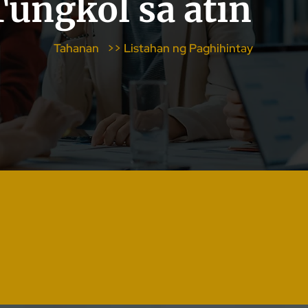
Tungkol sa atin
Tahanan
>>
Listahan ng Paghihintay