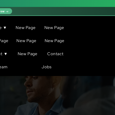
Now →
ve ▼
New Page
New Page
Page
New Page
New Page
ut ▼
New Page
Contact
eam
Jobs