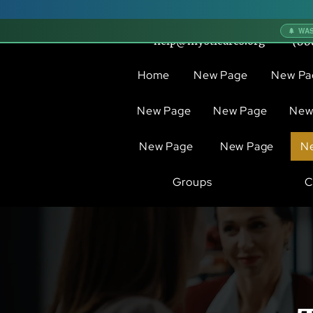
🌲 WA
help@mysticares.org
(80
Home
New Page
New Pa
New Page
New Page
New
New Page
New Page
N
Groups
C