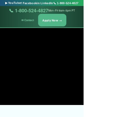
▶ YouTube
f Facebook
in LinkedIn
📞 1-800-524-4827
📞 1-800-524-4827
Mon–Fri 9am–5pm PT
Apply Now →
✉ Contact