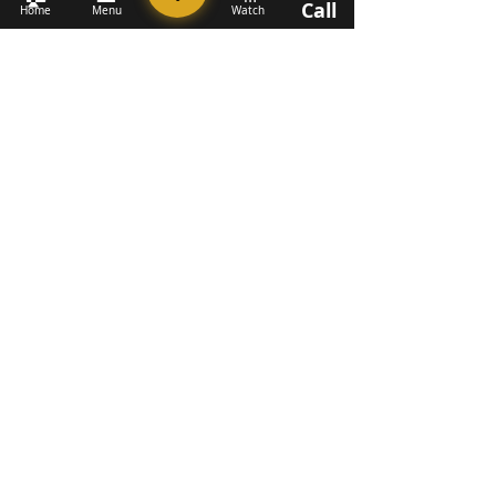
Call
Home
Menu
Watch
MABILIS NA MGA LINK
Tungkol sa Amin
Mag-apply para sa Waitlist
Mag-donate sa Mysti's