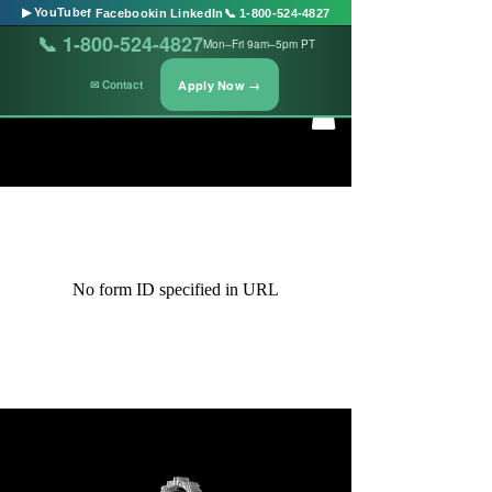
Washington
▶ YouTube
f Facebook
in LinkedIn
📞 1-800-524-4827
State
📞 1-800-524-4827
Mon–Fri 9am–5pm PT
Case
Management
Apply Now →
✉ Contact
&
Social
Services
No form ID specified in URL