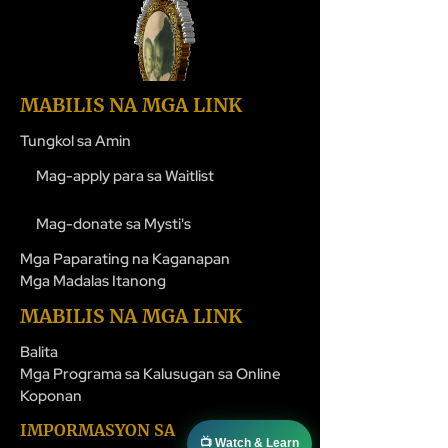
MABILIS NA MGA LINK
Tungkol sa Amin
Mag-apply para sa Waitlist
Mag-donate sa Mysti's
Mga Paparating na Kaganapan
Mga Madalas Itanong
MABILIS NA MGA LINK
Balita
Mga Programa sa Kalusugan sa Online
Koponan
IMPORMASYON SA
📺 Watch & Learn