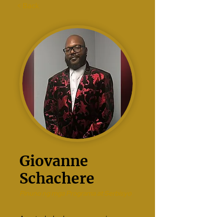
< Back
Giovanne
Schachere
Pinuno ng mga Programa at Serbisyo