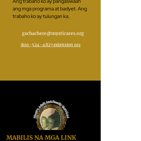
Ang trabaho ko ay pangasiwaan
ang mga programa at badyet. Ang
trabaho ko ay tulungan ka.
gschachere@mysticares.org
800-524-4827 extension 101
MABILIS NA MGA LINK