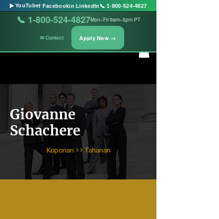
▶ YouTube
f Facebook
in LinkedIn
📞 1-800-524-4827
📞 1-800-524-4827
Mon–Fri 9am–5pm PT
Apply Now →
✉ Contact
Giovanne
Schachere
Koponan >> Tahanan